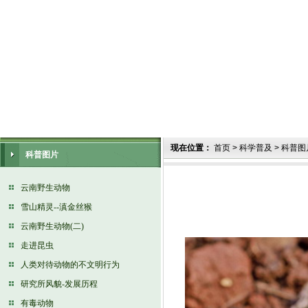
现在位置：
首页
>
科学普及
>
科普图
科普图片
云南野生动物
雪山精灵--滇金丝猴
云南野生动物(二)
走进昆虫
人类对待动物的不文明行为
研究所风貌-发展历程
有毒动物