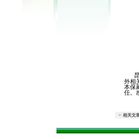
外相
本保
任。
相关文