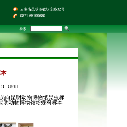
云南省昆明市教场东路32号
0871-65199680
检索
标本
印】
【关闭】
员向昆明动物博物馆昆虫标
昆明动物博物馆粉蝶科标本