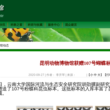
快讯
科教之窗
科研与收藏
服务中心
观众建言
馆动态
昆明动物博物馆获赠107号蝴蝶
2020-09-27 | 作者： 李开琴 | 来源：
|
【小
中
大】
【打
，云南大学国际河流与生态安全研究院胡劭骥副研究
赠送了
107
号粉蝶科昆虫标本。这批标本的入库丰富了
藏。