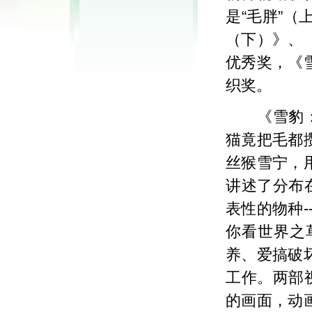
是“毛胖”
（下）》、
优秀奖，《
织奖。
《雪豹
猫竟把毛都
丝猴雪宁，
讲述了分布
表性的物种
-
你看世界之
养、爱搞破
工作。两部
的画面，动