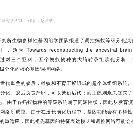
学研究学科组
作者：
赵若苹
所生物多样性基因组学团队报道了调控蚂蚁等级分化演
》，题为"Towards reconstructing the ancestral brain g
n ants"。研究通过对三个亚科，五个蚂蚁物种的大脑转录组演
生殖等级分化的核心基因调控网络。
代重叠的蚁后，雄蚁和不育工蚁组成的超个体组织系统。
的分化。蚁后负责产卵，可以繁衍后代；而工蚁则永久丧失了
祖先。由于各蚂蚁物种的等级系统属于同源性状，因此从发育
因网络所调控。由于在漫长演化历程中，基因功能会有多样性
异的重适应，因此祖先基因的特征表达模式和调控网络可能会