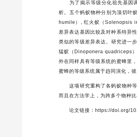
为了揭示等级分化祖先基因调控
析。五个蚂蚁物种分别为顶切叶蚁（Acromy
humile）, 红火蚁（Solenop
差异表达基因比较及对种系特异
类似的等级差异表达。研究进一步分
猛蚁（Dinoponera qua
外在同样具有等级系统的蜜蜂里
蜜蜂的等级系统属于趋同演化，
这项研究重构了各蚂蚁物种等级
而且在方法学上，为跨多个物种
论文链接：https://doi.org/10.1