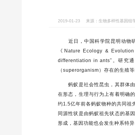
2019-01-23
来源：
生物多样性基因组
近日，中国科学院昆明动物研究
《Nature Ecology & Evolution
differentiation i
（superorganism）存在的
蚂蚁是社会性昆虫，其群体由世
在形态，生理与行为上有着明确
约1.5亿年前各蚂蚁物种的共同
同源性状是由蚂蚁祖先状态的基
形成，基因功能也会发生种系特