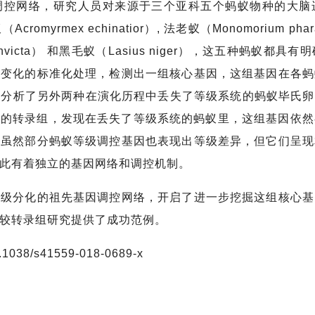
网络，研究人员对来源于三个亚科五个蚂蚁物种的大脑
rmex echinatior）, 法老蚁（Monomorium phara
sis invicta） 和黑毛蚁（Lasius niger），这五种
性变化的标准化处理，检测出一组核心基因，这组基因在各蚂
析了另外两种在演化历程中丢失了等级系统的蚂蚁毕氏卵角蚁（Oo
driceps）的转录组，发现在丢失了等级系统的蚂蚁里，这组基
，虽然部分蚂蚁等级调控基因也表现出等级差异，但它们呈现
彼此有着独立的基因网络和调控机制。
分化的祖先基因调控网络，开启了进一步挖掘这组核心基
比较转录组研究提供了成功范例。
038/s41559-018-0689-x