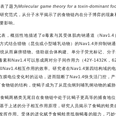
发表了题为
Molecular game theory for a toxin-dominant fo
研究范式，从分子水平揭示了的食物链内在分子博弈的现象
重要影响。
表，概括性地描述了α毒素与其受体肌肉钠通道（Nav1.
逆的方式结合猎物（昆虫或小型哺乳动物）的Nav1.4并抑制
系统从而麻痹猎物。借助嵌合体构建、单分子荧光标记、分子
和Nav1.4可以形成两对分子间作用力（42Y-1432K，62
Nav1.4相互作用的效率。研究者在Nav1.4第四结构域
在膜电位变化时的运动，进而阻断了Nav1.4快失活门控，
了食物链的结构，使蝎子成为了从昆虫纲到哺乳纲动物的威
蝎两栖类无尾目在食物链中处于比蝎子更高等的捕食地位
于上述的分子相互作用原理，研究人员揭示了食蝎的蛙类自身Na
并发挥作用。受体的进化赋予食蝎蛙类抵御蝎毒的能力，巧妙