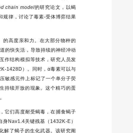
od chain model
的研究论文，以蝎
和规律，讨论了毒素-受体博弈结果
4）的高度亲和力。在大部分物种的
钠通道的快失活，导致持续的神经冲动
互作结构模拟等技术，研究人员发
K-1428D）。同时，α毒素可以与
的电压敏感元件上标记了一个单分子荧
产生持续开放的现象。这个精巧的蛋
胁。
，它们高度耐受蝎毒，在捕食蝎子
v1.4关键残基（1432K-E）
化解了蝎子的生化武器。该研究阐