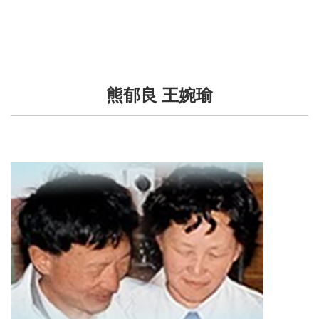
熊郁良 王婉瑜