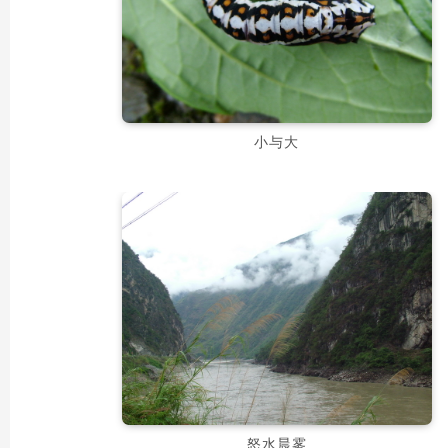
小与大
怒水晨雾