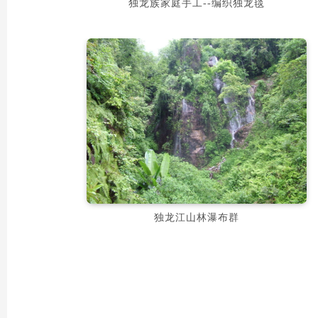
独龙族家庭手工--编织独龙毯
独龙江山林瀑布群