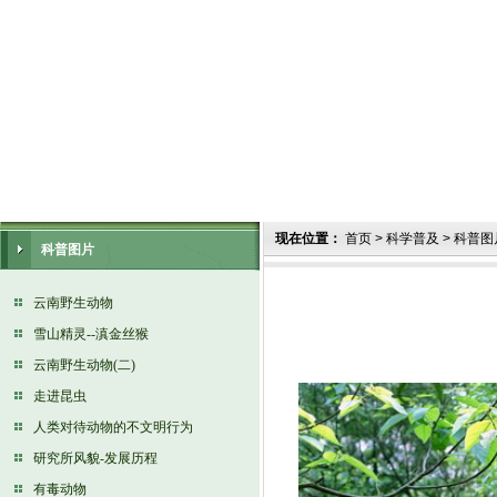
现在位置：
首页
>
科学普及
>
科普图
科普图片
云南野生动物
雪山精灵--滇金丝猴
云南野生动物(二)
走进昆虫
人类对待动物的不文明行为
研究所风貌-发展历程
有毒动物