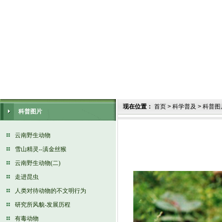
现在位置：
首页
>
科学普及
>
科普图
科普图片
云南野生动物
雪山精灵--滇金丝猴
云南野生动物(二)
走进昆虫
人类对待动物的不文明行为
研究所风貌-发展历程
有毒动物